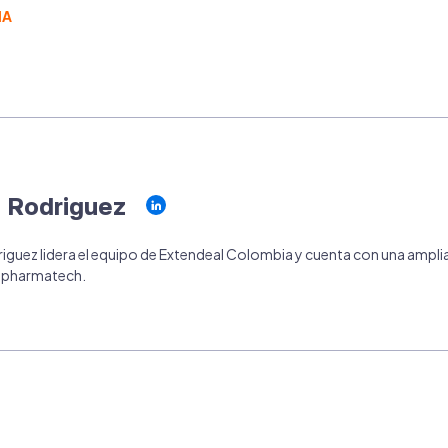
IA
 Rodriguez
iguez lidera el equipo de Extendeal Colombia y cuenta con una ampli
e pharmatech.