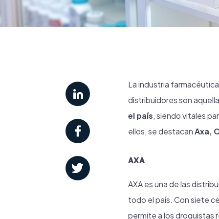
La industria farmacéutica
distribuidores son aquell
el país
, siendo vitales p
ellos, se destacan
Axa, 
AXA
AXA es una de las distrib
todo el país. Con siete ce
permite a los droguistas r