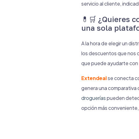
servicio al cliente, indica
💊🛒 ¿Quieres c
una sola plata
A la hora de elegir un di
los descuentos que nos 
que puede ayudarte con 
Extendeal
se conecta con
genera una comparativa d
droguerías
pueden detect
opción más conveniente, 