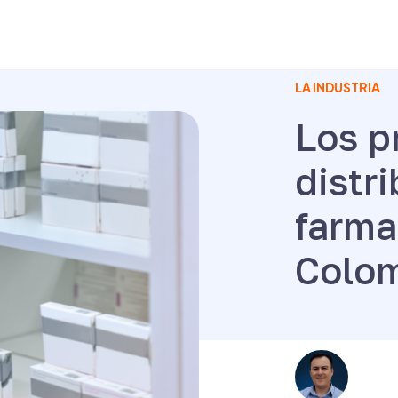
LA INDUSTRIA
Los p
distr
farma
Colo