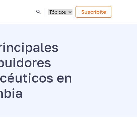
Suscribite
rincipales
ibuidores
céuticos en
mbia