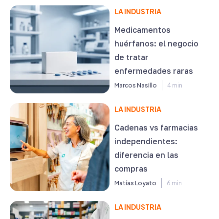
LA INDUSTRIA
Medicamentos
huérfanos: el negocio
de tratar
enfermedades raras
Marcos Nasillo
4 min
LA INDUSTRIA
Cadenas vs farmacias
independientes:
diferencia en las
compras
Matías Loyato
6 min
LA INDUSTRIA