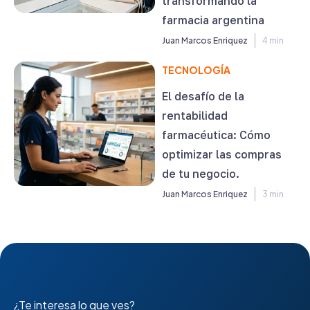
transformando la
farmacia argentina
Juan Marcos Enriquez
4 min
TECNOLOGÍA
El desafío de la
rentabilidad
farmacéutica: Cómo
optimizar las compras
de tu negocio.
Juan Marcos Enriquez
3 min
¿Te interesa lo que ves?