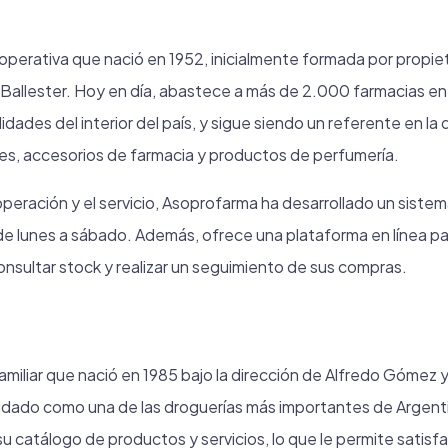
perativa que nació en 1952, inicialmente formada por propie
a Ballester. Hoy en día, abastece a más de 2.000 farmacias en
idades del interior del país, y sigue siendo un referente en la 
es, accesorios de farmacia y productos de perfumería.
eración y el servicio, Asoprofarma ha desarrollado un sistema
de lunes a sábado. Además, ofrece una plataforma en línea pa
nsultar stock y realizar un seguimiento de sus compras.
miliar que nació en 1985 bajo la dirección de Alfredo Gómez 
idado como una de las droguerías más importantes de Argentin
su catálogo de productos y servicios, lo que le permite satisf