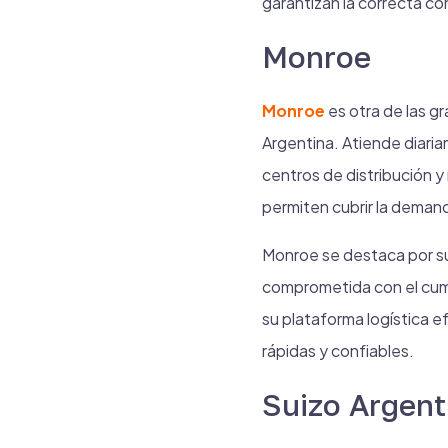
garantizan la correcta co
Monroe
Monroe
es otra de las 
Argentina. Atiende diaria
centros de distribución 
permiten cubrir la deman
Monroe se destaca por su 
comprometida con el cumpl
su plataforma logística e
rápidas y confiables.
Suizo Argent