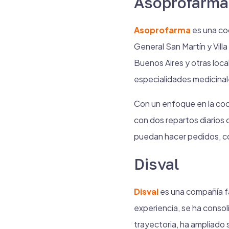
Asoprofarma
Asoprofarma
es una coo
General San Martín y Vill
Buenos Aires y otras local
especialidades medicinal
Con un enfoque en la coop
con dos repartos diarios 
puedan hacer pedidos, co
Disval
Disval
es una compañía fa
experiencia, se ha consol
trayectoria, ha ampliado 