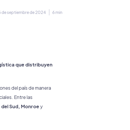
3 de septiembre de 2024
6 min
ística que distribuyen
cones del país de manera
ales. Entre las
a del Sud, Monroe
y