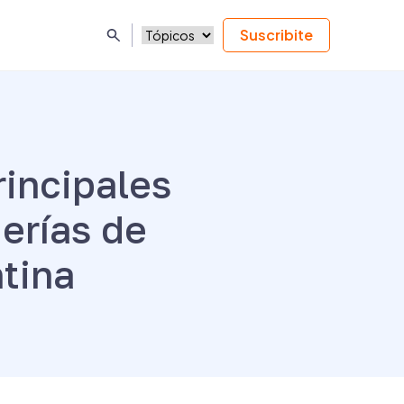
Suscribite
rincipales
erías de
tina