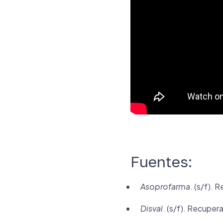
Fuentes:
Asoprofarma
. (s/f).
Disval
. (s/f). Recupe