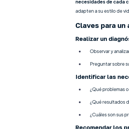
necesidades de cada c
adapten a su estilo de vi
Claves para un 
Realizar un diagnós
Observar y analizar 
Preguntar sobre su
Identificar las ne
¿Qué problemas o 
¿Qué resultados 
¿Cuáles son sus p
Recomendar los p