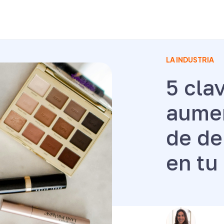
LA INDUSTRIA
5 cla
aumen
de d
en tu