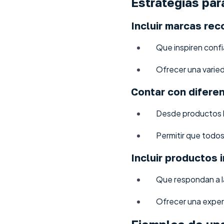
Estrategias par
Incluir marcas rec
Que inspiren confi
Ofrecer una varie
Contar con difere
Desde productos b
Permitir que todos
Incluir productos 
Que respondan a l
Ofrecer una experi