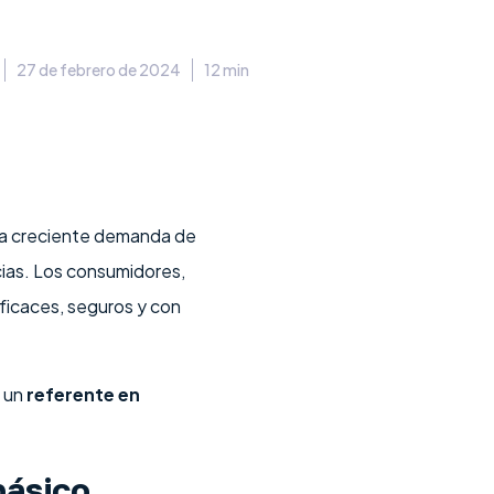
27 de febrero de 2024
12 min
la creciente demanda de
acias. Los consumidores,
ficaces, seguros y con
n un
referente en
básico