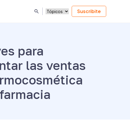
Suscribite
ves para
tar las ventas
ermocosmética
 farmacia